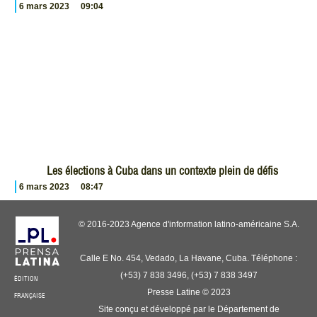
6 mars 2023
09:04
Les élections à Cuba dans un contexte plein de défis
6 mars 2023
08:47
© 2016-2023 Agence d'information latino-américaine S.A.
Calle E No. 454, Vedado, La Havane, Cuba. Téléphone :
(+53) 7 838 3496, (+53) 7 838 3497
ÉDITION
Presse Latine © 2023
FRANÇAISE
Site conçu et développé par le Département de