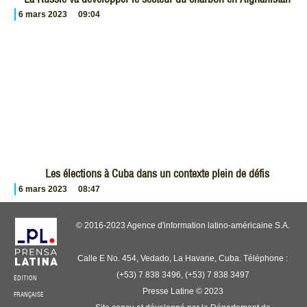
6 mars 2023
09:04
Les élections à Cuba dans un contexte plein de défis
6 mars 2023
08:47
© 2016-2023 Agence d'information latino-américaine S.A.
Calle E No. 454, Vedado, La Havane, Cuba. Téléphone :
(+53) 7 838 3496, (+53) 7 838 3497
ÉDITION
Presse Latine © 2023
FRANÇAISE