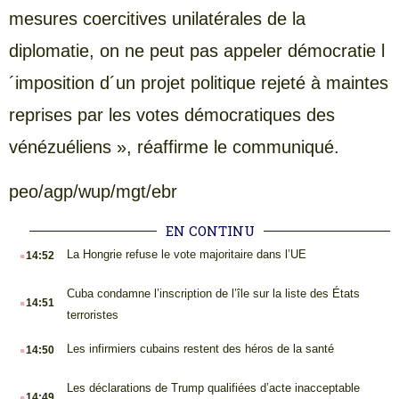
mesures coercitives unilatérales de la
diplomatie, on ne peut pas appeler démocratie l
´imposition d´un projet politique rejeté à maintes
reprises par les votes démocratiques des
vénézuéliens », réaffirme le communiqué.
peo/agp/wup/mgt/ebr
EN CONTINU
.
La Hongrie refuse le vote majoritaire dans l’UE
14:52
.
Cuba condamne l’inscription de l’île sur la liste des États
14:51
terroristes
.
Les infirmiers cubains restent des héros de la santé
14:50
.
Les déclarations de Trump qualifiées d’acte inacceptable
14:49