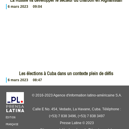
La Russie va développer le secteur du charbon en Afghanistan
6 mars 2023
09:04
Les élections à Cuba dans un contexte plein de défis
6 mars 2023
08:47
© 2016-2023 Agence d'information latino-américaine S.A.
Calle E No. 454, Vedado, La Havane, Cuba. Téléphone :
(+53) 7 838 3496, (+53) 7 838 3497
ÉDITION
Presse Latine © 2023
FRANÇAISE