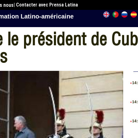
| Contacter avec Prensa Latina
es nous
mation Latino-américaine
 le président de Cub
is
.
14
.
14
.
14
.