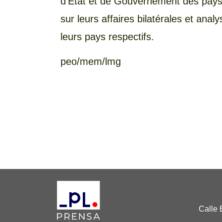
d’État et de Gouvernement des pays p
sur leurs affaires bilatérales et ana
leurs pays respectifs.
peo/mem/lmg
Calle 