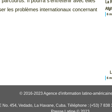
arcourus. Il pourra s’entretenir avec elles
La R
Afgh
lyser les problèmes internationaux concernant
6 m
L
6 m
© 2016-2023 Agence d'information latino-américaine
E No. 454, Vedado, La Havane, Cuba. Téléphone : (+53) 7 838 
Presse Latine © 2023