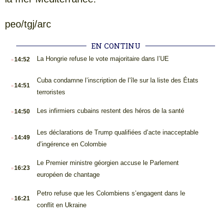
peo/tgj/arc
EN CONTINU
.
La Hongrie refuse le vote majoritaire dans l’UE
14:52
.
Cuba condamne l’inscription de l’île sur la liste des États
14:51
terroristes
.
Les infirmiers cubains restent des héros de la santé
14:50
.
Les déclarations de Trump qualifiées d’acte inacceptable
14:49
d’ingérence en Colombie
.
Le Premier ministre géorgien accuse le Parlement
16:23
européen de chantage
.
Petro refuse que les Colombiens s’engagent dans le
16:21
conflit en Ukraine