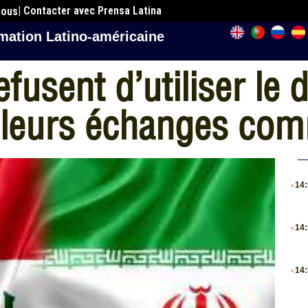
| Contacter avec Prensa Latina
nous
mation Latino-américaine
refusent d’utiliser le 
 leurs échanges co
.
14
.
14
.
14
.