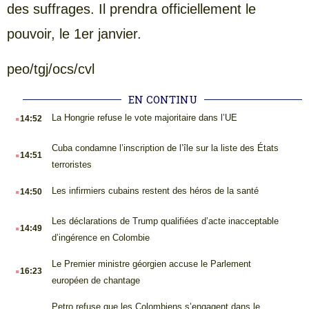
des suffrages. Il prendra officiellement le
pouvoir, le 1er janvier.
peo/tgj/ocs/cvl
EN CONTINU
.
La Hongrie refuse le vote majoritaire dans l’UE
14:52
.
Cuba condamne l’inscription de l’île sur la liste des États
14:51
terroristes
.
Les infirmiers cubains restent des héros de la santé
14:50
.
Les déclarations de Trump qualifiées d’acte inacceptable
14:49
d’ingérence en Colombie
.
Le Premier ministre géorgien accuse le Parlement
16:23
européen de chantage
.
Petro refuse que les Colombiens s’engagent dans le