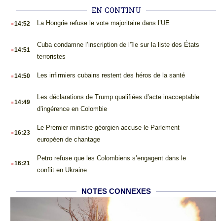
EN CONTINU
.
La Hongrie refuse le vote majoritaire dans l’UE
14:52
.
Cuba condamne l’inscription de l’île sur la liste des États
14:51
terroristes
.
Les infirmiers cubains restent des héros de la santé
14:50
.
Les déclarations de Trump qualifiées d’acte inacceptable
14:49
d’ingérence en Colombie
.
Le Premier ministre géorgien accuse le Parlement
16:23
européen de chantage
.
Petro refuse que les Colombiens s’engagent dans le
16:21
conflit en Ukraine
NOTES CONNEXES