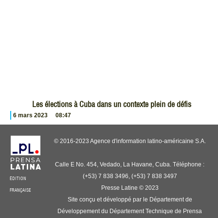
Les élections à Cuba dans un contexte plein de défis
6 mars 2023
08:47
© 2016-2023 Agence d'information latino-américaine S.A.
Calle E No. 454, Vedado, La Havane, Cuba. Téléphone :
(+53) 7 838 3496, (+53) 7 838 3497
ÉDITION
Presse Latine © 2023
FRANÇAISE
Site conçu et développé par le Département de
Développement du Département Technique de Prensa