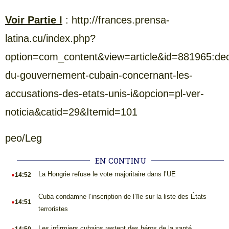
Voir Partie I
: http://frances.prensa-
latina.cu/index.php?
option=com_content&view=article&id=881965:decl
du-gouvernement-cubain-concernant-les-
accusations-des-etats-unis-i&opcion=pl-ver-
noticia&catid=29&Itemid=101
peo/Leg
EN CONTINU
.
La Hongrie refuse le vote majoritaire dans l’UE
14:52
.
Cuba condamne l’inscription de l’île sur la liste des États
14:51
terroristes
.
Les infirmiers cubains restent des héros de la santé
14:50