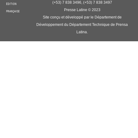
(+53) 7 838 3496, (+53) 7 838 3497
ÉDITION
Presse Latine © 2023
FRANÇAISE
Site conçu et développé par le Département de
Développement du Département Technique de Prensa
Latina.