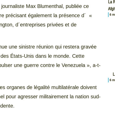
La R
u journaliste Max Blumenthal, publiée ce
Afgh
tre précisant également la présence d´ «
6 m
ton, d´entreprises privées et de
nue une sinistre réunion qui restera gravée
s des États-Unis dans le monde. Cette
ulser une guerre contre le Venezuela », a-t-
L
6 m
s organes de légalité multilatérale doivent
el pour agresser militairement la nation sud-
idente.