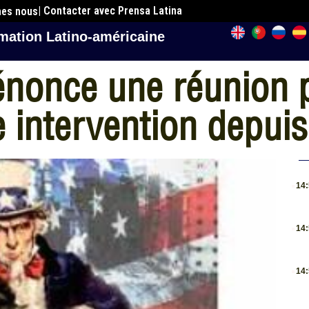
| Contacter avec Prensa Latina
mes nous
mation Latino-américaine
énonce une réunion 
intervention depuis 
.
14
.
14
.
14
.