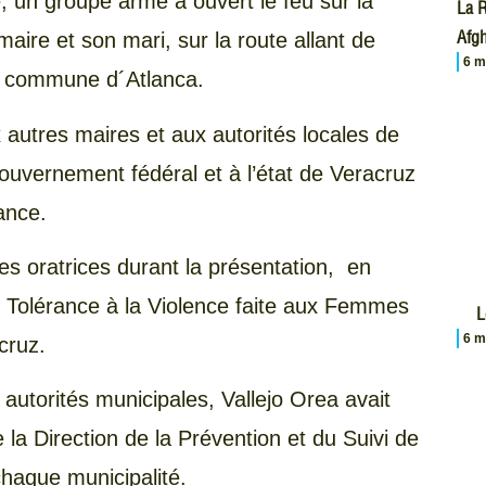
, un groupe armé a ouvert le feu sur la
La R
Afgh
maire et son mari, sur la route allant de
6 m
la commune d´Atlanca.
utres maires et aux autorités locales de
gouvernement fédéral et à l’état de Veracruz
uance.
les oratrices durant la présentation, en
o Tolérance à la Violence faite aux Femmes
L
6 m
acruz.
autorités municipales, Vallejo Orea avait
la Direction de la Prévention et du Suivi de
haque municipalité.