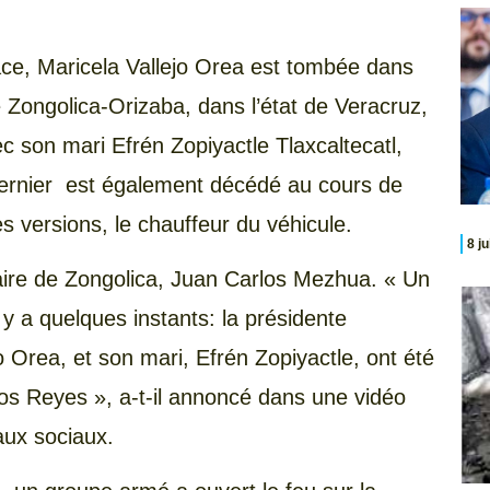
lace, Maricela Vallejo Orea est tombée dans
 Zongolica-Orizaba, dans l’état de Veracruz,
ec son mari Efrén Zopiyactle Tlaxcaltecatl,
 dernier est également décédé au cours de
s versions, le chauffeur du véhicule.
8 j
maire de Zongolica, Juan Carlos Mezhua. « Un
 y a quelques instants: la présidente
o Orea, et son mari, Efrén Zopiyactle, ont été
os Reyes », a-t-il annoncé dans une vidéo
eaux sociaux.