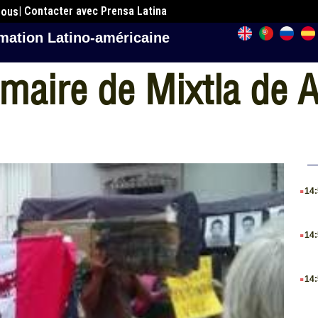
| Contacter avec Prensa Latina
nous
mation Latino-américaine
 maire de Mixtla de 
.
14
.
14
.
14
.