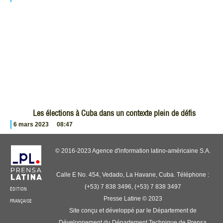
Les élections à Cuba dans un contexte plein de défis
6 mars 2023
08:47
© 2016-2023 Agence d'information latino-américaine S.A.
Calle E No. 454, Vedado, La Havane, Cuba. Téléphone :
(+53) 7 838 3496, (+53) 7 838 3497
ÉDITION
Presse Latine © 2023
FRANÇAISE
Site conçu et développé par le Département de
Développement du Département Technique de Prensa