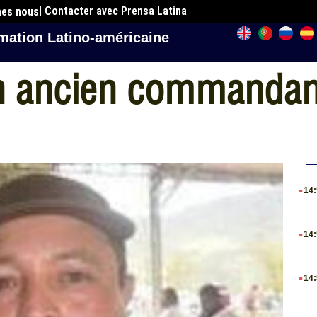
| Contacter avec Prensa Latina
mes nous
mation Latino-américaine
un ancien commanda
.
14
.
14
.
14
.