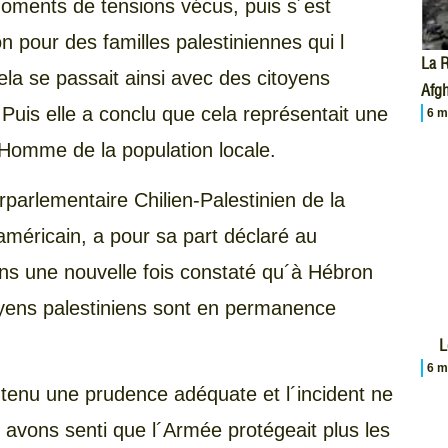
oments de tensions vécus, puis s´est
 pour des familles palestiniennes qui l
La R
la se passait ainsi avec des citoyens
Afgh
. Puis elle a conclu que cela représentait une
6 m
´Homme de la population locale.
parlementaire Chilien-Palestinien de la
éricain, a pour sa part déclaré au
ns une nouvelle fois constaté qu´à Hébron
itoyens palestiniens sont en permanence
L
6 m
intenu une prudence adéquate et l´incident ne
avons senti que l´Armée protégeait plus les