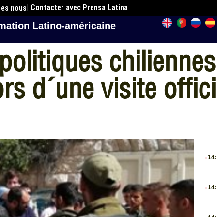
| Contacter avec Prensa Latina
mes nous
mation Latino-américaine
olitiques chiliennes
rs d´une visite offici
.
14
.
14
.