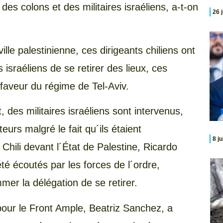
des colons et des militaires israéliens, a-t-on
26 
lle palestinienne, ces dirigeants chiliens ont
sraéliens de se retirer des lieux, ces
faveur du régime de Tel-Aviv.
 des militaires israéliens sont intervenus,
urs malgré le fait qu´ils étaient
8 j
ili devant l´État de Palestine, Ricardo
té écoutés par les forces de l´ordre,
mer la délégation de se retirer.
pour le Front Ample, Beatriz Sanchez, a