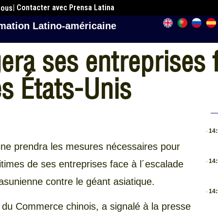
| Contacter avec Prensa Latina
nous
mation Latino-américaine
ra ses entreprises fa
s États-Unis
.
14
ine prendra les mesures nécessaires pour
.
14
gitimes de ses entreprises face à l´escalade
asunienne contre le géant asiatique.
.
14
 du Commerce chinois, a signalé à la presse
.