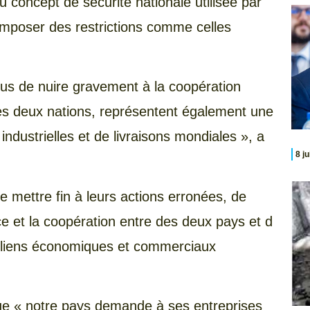
du concept de sécurité nationale utilisée par
imposer des restrictions comme celles
.
us de nuire gravement à la coopération
es deux nations, représentent également une
ndustrielles et de livraisons mondiales », a
8 j
mettre fin à leurs actions erronées, de
e et la coopération entre des deux pays et d
ux liens économiques et commerciaux
que « notre pays demande à ses entreprises