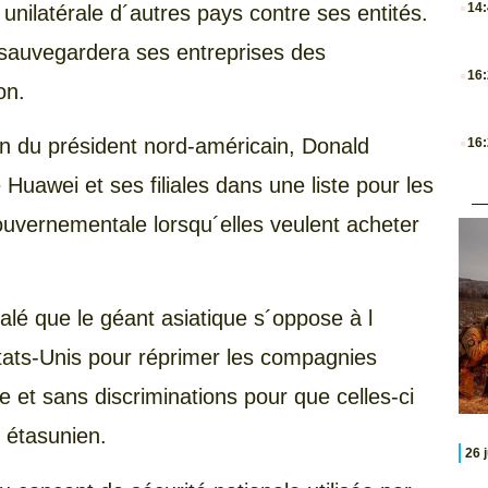
14
unilatérale d´autres pays contre ses entités.
e sauvegardera ses entreprises des
.
16
on.
.
on du président nord-américain, Donald
16
 Huawei et ses filiales dans une liste pour les
 gouvernementale lorsqu´elles veulent acheter
alé que le géant asiatique s´oppose à l
États-Unis pour réprimer les compagnies
te et sans discriminations pour que celles-ci
e étasunien.
26 