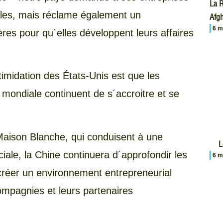
La R
ales, mais réclame également un
Afgh
6 m
res pour qu´elles développent leurs affaires
timidation des États-Unis est que les
mondiale continuent de s´accroitre et se
 Maison Blanche, qui conduisent à une
L
ale, la Chine continuera d´approfondir les
6 m
 créer un environnement entrepreneurial
compagnies et leurs partenaires