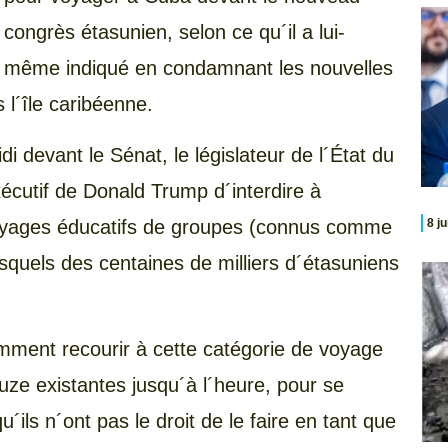
congrès étasunien, selon ce qu´il a lui-
même indiqué en condamnant les nouvelles
 l´île caribéenne.
i devant le Sénat, le législateur de l´État du
xécutif de Donald Trump d´interdire à
voyages éducatifs de groupes (connus comme
8 j
esquels des centaines de milliers d´étasuniens
mment recourir à cette catégorie de voyage
ouze existantes jusqu´à l´heure, pour se
´ils n´ont pas le droit de le faire en tant que