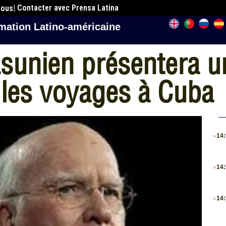
| Contacter avec Prensa Latina
nous
mation Latino-américaine
sunien présentera un
 les voyages à Cuba
.
14
.
14
.
14
.