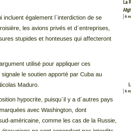
La R
Afgh
i incluent également l´interdiction de se
6 m
isière, les avions privés et d´entreprises,
sures stupides et honteuses qui affecteront
argument utilisé pour appliquer ces
p signale le soutien apporté par Cuba au
icolas Maduro.
L
6 m
sition hypocrite, puisqu´il y a d´autres pays
s marquées avec Washington, dont
sud-américaine, comme les cas de la Russie,