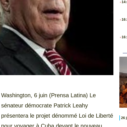
14
.
16
.
16
Washington, 6 juin (Prensa Latina) Le
sénateur démocrate Patrick Leahy
présentera le projet dénommé Loi de Liberté
26 
pour voyager à Cuba devant le nouveau