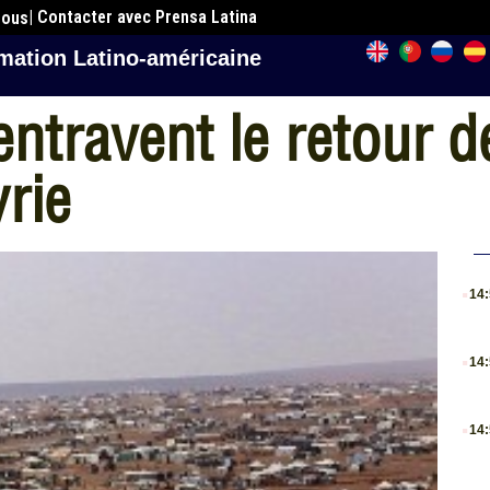
| Contacter avec Prensa Latina
nous
mation Latino-américaine
entravent le retour 
rie
.
14
.
14
.
14
.