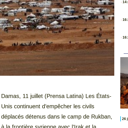
14
.
16
.
16
Damas, 11 juillet (Prensa Latina) Les États-
Unis continuent d’empêcher les civils
déplacés détenus dans le camp de Rukban,
26 
à la frontière syrienne avec l’Irak et la