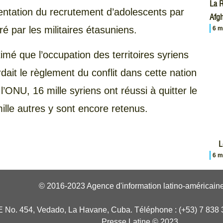
La R
entation du recrutement d’adolescents par
Afgh
 par les militaires étasuniens.
6 m
timé que l’occupation des territoires syriens
ardait le règlement du conflit dans cette nation
l’ONU, 16 mille syriens ont réussi à quitter le
lle autres y sont encore retenus.
L
6 m
© 2016-2023 Agence d'information latino-américaine
E No. 454, Vedado, La Havane, Cuba. Téléphone : (+53) 7 838 
Presse Latine © 2023