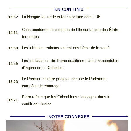
EN CONTINU
.
La Hongrie refuse le vote majoritaire dans l’UE
14:52
.
Cuba condamne l’inscription de l’île sur la liste des États
14:51
terroristes
.
Les infirmiers cubains restent des héros de la santé
14:50
.
Les déclarations de Trump qualifiées d’acte inacceptable
14:49
d’ingérence en Colombie
.
Le Premier ministre géorgien accuse le Parlement
16:23
européen de chantage
.
Petro refuse que les Colombiens s’engagent dans le
16:21
conflit en Ukraine
NOTES CONNEXES