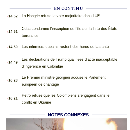
EN CONTINU
.
La Hongrie refuse le vote majoritaire dans l’UE
14:52
.
Cuba condamne l’inscription de l’île sur la liste des États
14:51
terroristes
.
Les infirmiers cubains restent des héros de la santé
14:50
.
Les déclarations de Trump qualifiées d’acte inacceptable
14:49
d’ingérence en Colombie
.
Le Premier ministre géorgien accuse le Parlement
16:23
européen de chantage
.
Petro refuse que les Colombiens s’engagent dans le
16:21
conflit en Ukraine
NOTES CONNEXES