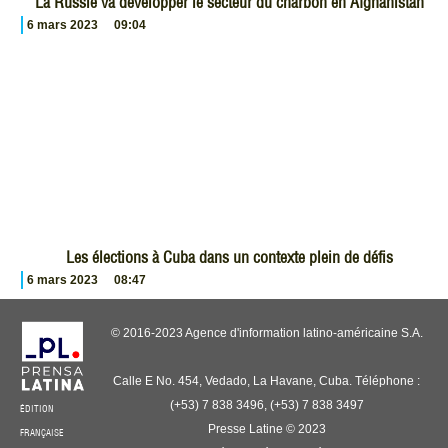
La Russie va développer le secteur du charbon en Afghanistan
6 mars 2023
09:04
Les élections à Cuba dans un contexte plein de défis
6 mars 2023
08:47
© 2016-2023 Agence d'information latino-américaine S.A.
Calle E No. 454, Vedado, La Havane, Cuba. Téléphone :
(+53) 7 838 3496, (+53) 7 838 3497
ÉDITION
Presse Latine © 2023
FRANÇAISE