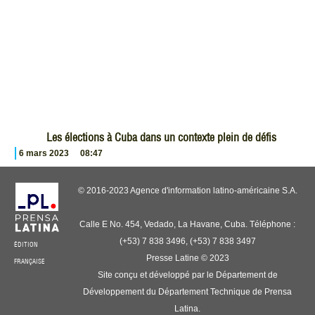
Les élections à Cuba dans un contexte plein de défis
6 mars 2023
08:47
© 2016-2023 Agence d'information latino-américaine S.A.
Calle E No. 454, Vedado, La Havane, Cuba. Téléphone :
(+53) 7 838 3496, (+53) 7 838 3497
ÉDITION
Presse Latine © 2023
FRANÇAISE
Site conçu et développé par le Département de
Développement du Département Technique de Prensa
Latina.