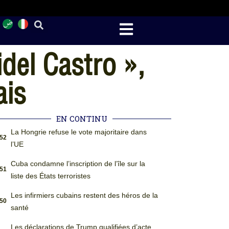
del Castro »,
ais
EN CONTINU
La Hongrie refuse le vote majoritaire dans
:52
l’UE
Cuba condamne l’inscription de l’île sur la
:51
liste des États terroristes
Les infirmiers cubains restent des héros de la
:50
santé
Les déclarations de Trump qualifiées d’acte