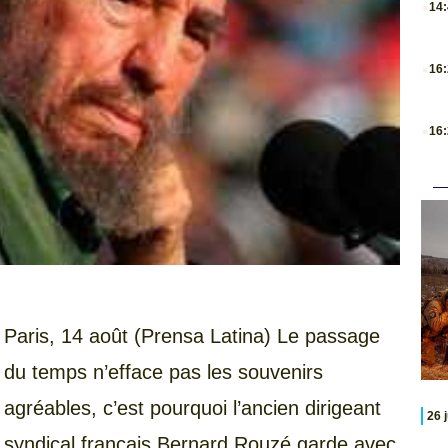
14
.
16
.
16
Paris, 14 août (Prensa Latina) Le passage
du temps n’efface pas les souvenirs
agréables, c’est pourquoi l’ancien dirigeant
26 
syndical français Bernard Rouzé garde avec