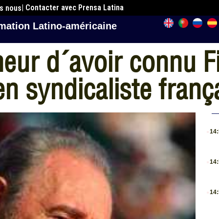
| Contacter avec Prensa Latina
es nous
mation Latino-américaine
eur d´avoir connu Fi
en syndicaliste franç
.
14
.
14
.
14
.