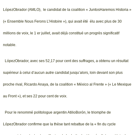
LópezObrador (AMLO), le candidat de la coalition « JuntosHaremos Historia »
(« Ensemble Nous Ferons L’Histoire »), qui avait été élu avec plus de 30
millions de voix, le 1 er juillet, avait déjà constitué un progrès significatif
notable.
LópezObrador, avec ses 52,17 pour cent des suffrages, a obtenu un résultat
supérieur à celui d’aucun autre candidat jusqu’alors, loin devant son plus
proche rival, Ricardo Anaya, de la coalition « México al Frente » (« Le Mexique
au Front »), et ses 22 pour cent de voix.
Pour le renommé politologue argentin AtilioBorón, le triomphe de
LópezObrador confirme que la thèse tant rebattue de la « fin du cycle