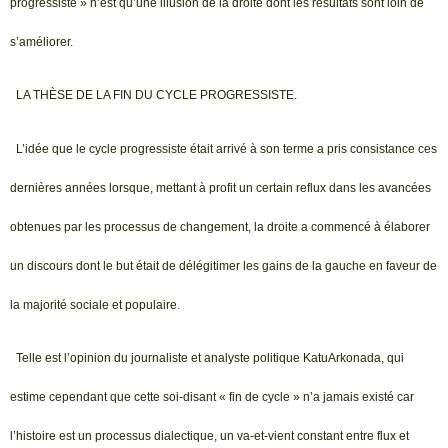
progressiste » n’est qu’une illusion de la droite dont les résultats sont loin de
s’améliorer.
LA THÈSE DE LA FIN DU CYCLE PROGRESSISTE.
L’idée que le cycle progressiste était arrivé à son terme a pris consistance ces
dernières années lorsque, mettant à profit un certain reflux dans les avancées
obtenues par les processus de changement, la droite a commencé à élaborer
un discours dont le but était de délégitimer les gains de la gauche en faveur de
la majorité sociale et populaire.
Telle est l’opinion du journaliste et analyste politique KatuArkonada, qui
estime cependant que cette soi-disant « fin de cycle » n’a jamais existé car
l’histoire est un processus dialectique, un va-et-vient constant entre flux et