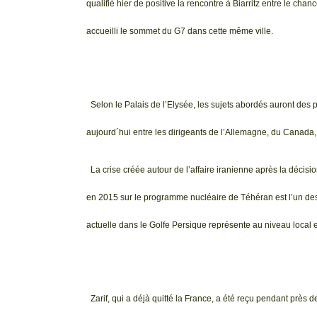
qualifié hier de positive la rencontre à Biarritz entre le ch
accueilli le sommet du G7 dans cette même ville.
Selon le Palais de l’Elysée, les sujets abordés auront des
aujourd´hui entre les dirigeants de l’Allemagne, du Canada, 
La crise créée autour de l’affaire iranienne après la décisi
en 2015 sur le programme nucléaire de Téhéran est l’un des
actuelle dans le Golfe Persique représente au niveau local et
Zarif, qui a déjà quitté la France, a été reçu pendant près