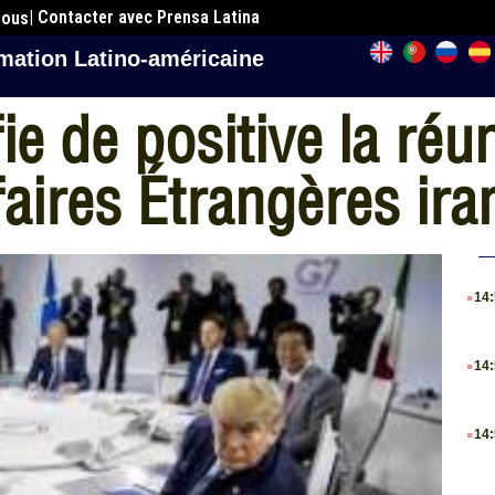
| Contacter avec Prensa Latina
nous
mation Latino-américaine
ie de positive la réu
aires Étrangères iran
.
14
.
14
.
14
.