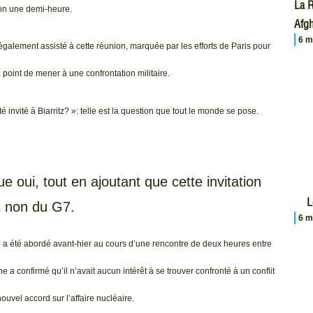
La R
ron une demi-heure.
Afgh
6 m
alement assisté à cette réunion, marquée par les efforts de Paris pour
 point de mener à une confrontation militaire.
é invité à Biarritz? »: telle est la question que tout le monde se pose.
 oui, tout en ajoutant que cette invitation
L
 et non du G7.
6 m
e a été abordé avant-hier au cours d’une rencontre de deux heures entre
a confirmé qu’il n’avait aucun intérêt à se trouver confronté à un conflit
nouvel accord sur l’affaire nucléaire.