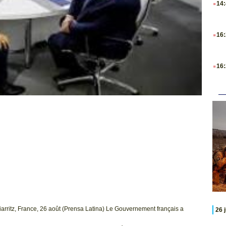
14
.
16
.
16
iarritz, France, 26 août (Prensa Latina) Le Gouvernement français a
26 