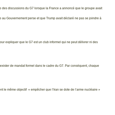
 une des discussions du G7 lorsque la France a annoncé que le groupe avait
e au Gouvernement perse et que Trump avait déclaré ne pas se joindre à
r expliquer que le G7 est un club informel qui ne peut délivrer ni des
eut exister de mandat formel dans le cadre du G7. Par conséquent, chaque
gent le même objectif
« empêcher que l’Iran se dote de l’arme nucléaire »