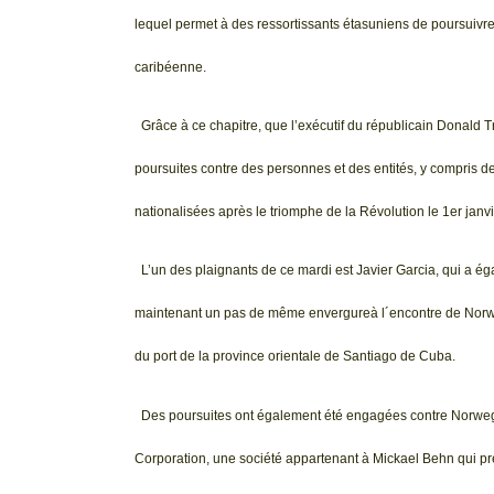
lequel permet à des ressortissants étasuniens de poursuivre c
caribéenne.
Grâce à ce chapitre, que l’exécutif du républicain Donald T
poursuites contre des personnes et des entités, y compris de 
nationalisées après le triomphe de la Révolution le 1er janv
L’un des plaignants de ce mardi est Javier Garcia, qui a ég
maintenant un pas de même envergureà l´encontre de Norweg
du port de la province orientale de Santiago de Cuba.
Des poursuites ont également été engagées contre Norw
Corporation, une société appartenant à Mickael Behn qui prét