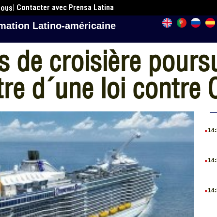
| Contacter avec Prensa Latina
nous
mation Latino-américaine
 de croisière poursu
tre d´une loi contre
.
14
.
14
.
14
.