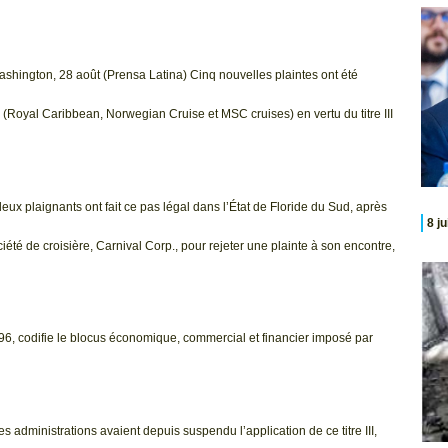
shington, 28 août (Prensa Latina) Cinq nouvelles plaintes ont été
e (Royal Caribbean, Norwegian Cruise et MSC cruises) en vertu du titre III
x plaignants ont fait ce pas légal dans l’État de Floride du Sud, après
8 j
ciété de croisière, Carnival Corp., pour rejeter une plainte à son encontre,
6, codifie le blocus économique, commercial et financier imposé par
s administrations avaient depuis suspendu l’application de ce titre III,