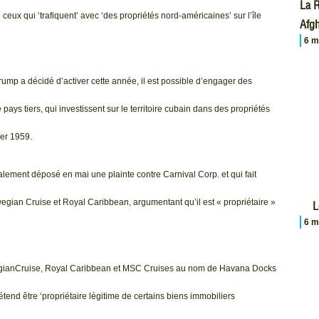
La R
eux qui ‘trafiquent’ avec ‘des propriétés nord-américaines’ sur l’île
Afgh
6 m
rump a décidé d’activer cette année, il est possible d’engager des
pays tiers, qui investissent sur le territoire cubain dans des propriétés
ier 1959.
alement déposé en mai une plainte contre Carnival Corp. et qui fait
ian Cruise et Royal Caribbean, argumentant qu’il est « propriétaire »
L
6 m
egianCruise, Royal Caribbean et MSC Cruises au nom de Havana Docks
end être ‘propriétaire légitime de certains biens immobiliers