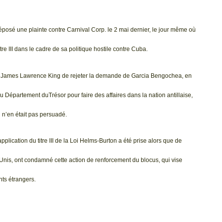
sé une plainte contre Carnival Corp. le 2 mai dernier, le jour même où
tre III dans le cadre de sa politique hostile contre Cuba.
e James Lawrence King de rejeter la demande de Garcia Bengochea, en
e du Département duTrésor pour faire des affaires dans la nation antillaise,
l n’en était pas persuadé.
lication du titre III de la Loi Helms-Burton a été prise alors que de
s-Unis, ont condamné cette action de renforcement du blocus, qui vise
nts étrangers.