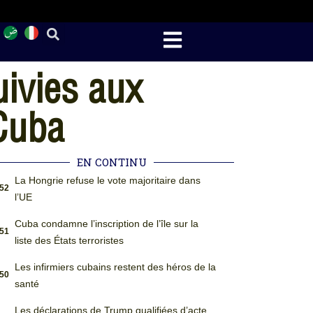
ivies aux
 Cuba
EN CONTINU
La Hongrie refuse le vote majoritaire dans
:52
l’UE
Cuba condamne l’inscription de l’île sur la
:51
liste des États terroristes
Les infirmiers cubains restent des héros de la
:50
santé
Les déclarations de Trump qualifiées d’acte