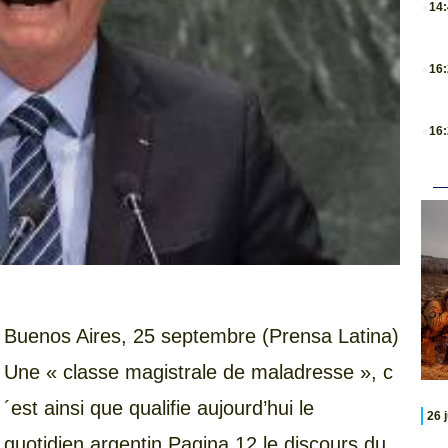
14
.
16
.
16
Buenos Aires, 25 septembre (Prensa Latina)
Une « classe magistrale de maladresse », c
´est ainsi que qualifie aujourd’hui le
26 
quotidien argentin Pagina 12 le discours du