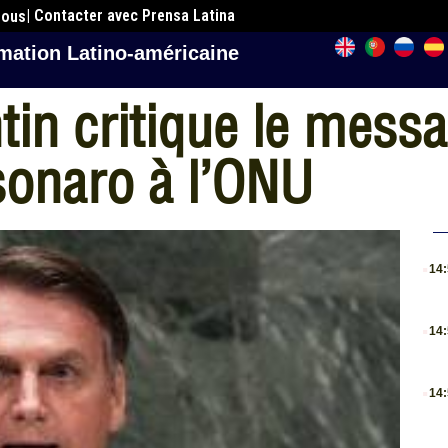
| Contacter avec Prensa Latina
nous
mation Latino-américaine
in critique le messa
sonaro à l’ONU
.
14
.
14
.
14
.