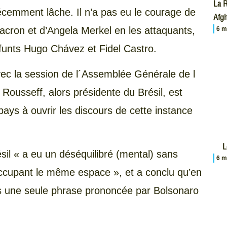
La R
écemment lâche. Il n’a pas eu le courage de
Afgh
ron et d’Angela Merkel en les attaquants,
6 m
funts Hugo Chávez et Fidel Castro.
avec la session de l´Assemblée Générale de l
 Rousseff, alors présidente du Brésil, est
ys à ouvrir les discours de cette instance
L
ésil « a eu un déséquilibré (mental) sans
6 m
occupant le même espace », et a conclu qu’en
pas une seule phrase prononcée par Bolsonaro