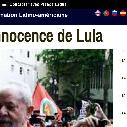
| Contacter avec Prensa Latina
nous
mation Latino-américaine
innocence de Lula
.
14
.
14
.
14
.
14