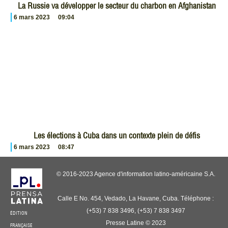
La Russie va développer le secteur du charbon en Afghanistan
6 mars 2023
09:04
Les élections à Cuba dans un contexte plein de défis
6 mars 2023
08:47
© 2016-2023 Agence d'information latino-américaine S.A.
Calle E No. 454, Vedado, La Havane, Cuba. Téléphone :
(+53) 7 838 3496, (+53) 7 838 3497
ÉDITION
Presse Latine © 2023
FRANÇAISE