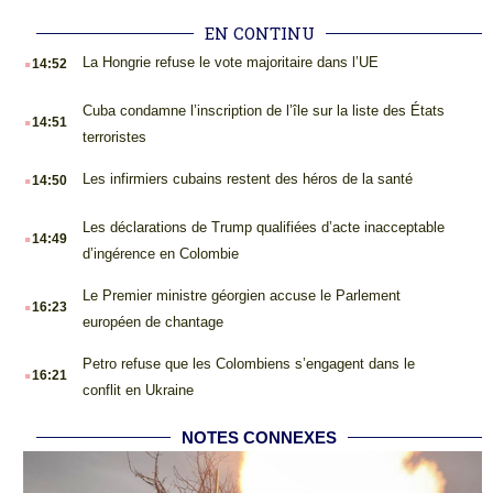
EN CONTINU
.
La Hongrie refuse le vote majoritaire dans l’UE
14:52
.
Cuba condamne l’inscription de l’île sur la liste des États
14:51
terroristes
.
Les infirmiers cubains restent des héros de la santé
14:50
.
Les déclarations de Trump qualifiées d’acte inacceptable
14:49
d’ingérence en Colombie
.
Le Premier ministre géorgien accuse le Parlement
16:23
européen de chantage
.
Petro refuse que les Colombiens s’engagent dans le
16:21
conflit en Ukraine
NOTES CONNEXES