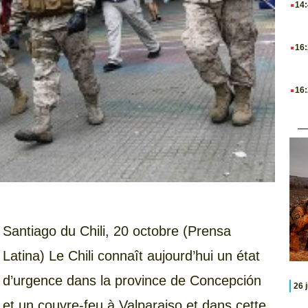
14
.
16
.
16
Santiago du Chili, 20 octobre (Prensa
Latina) Le Chili connaît aujourd’hui un état
d’urgence dans la province de Concepción
26 
et un couvre-feu à Valparaiso et dans cette