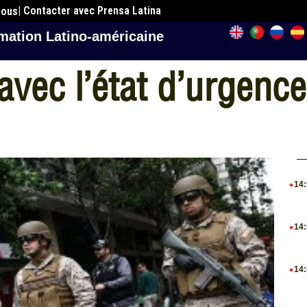
| Contacter avec Prensa Latina
nous
mation Latino-américaine
 avec l’état d’urgence
.
14
.
14
.
14
.