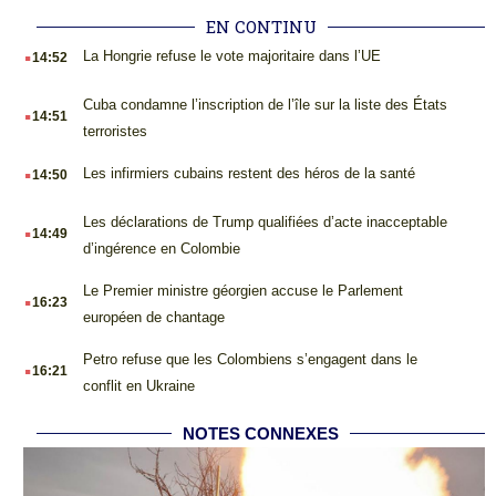
EN CONTINU
.
La Hongrie refuse le vote majoritaire dans l’UE
14:52
.
Cuba condamne l’inscription de l’île sur la liste des États
14:51
terroristes
.
Les infirmiers cubains restent des héros de la santé
14:50
.
Les déclarations de Trump qualifiées d’acte inacceptable
14:49
d’ingérence en Colombie
.
Le Premier ministre géorgien accuse le Parlement
16:23
européen de chantage
.
Petro refuse que les Colombiens s’engagent dans le
16:21
conflit en Ukraine
NOTES CONNEXES