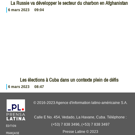
La Russie va développer le secteur du charbon en Afghanistan
6 mars 2023
09:04
Les élections à Cuba dans un contexte plein de défis
6 mars 2023
08:47
© 2016-2023 Agence d'information latino-américaine S.A.
Calle E No. 454, Vedado, La Havane, Cuba. Téléphone :
(+53) 7 838 3496, (+53) 7 838 3497
ÉDITION
Presse Latine © 2023
FRANÇAISE