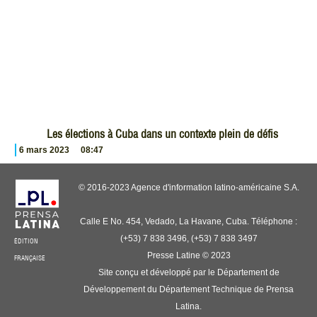
Les élections à Cuba dans un contexte plein de défis
6 mars 2023
08:47
© 2016-2023 Agence d'information latino-américaine S.A.
Calle E No. 454, Vedado, La Havane, Cuba. Téléphone :
(+53) 7 838 3496, (+53) 7 838 3497
ÉDITION
Presse Latine © 2023
FRANÇAISE
Site conçu et développé par le Département de
Développement du Département Technique de Prensa
Latina.