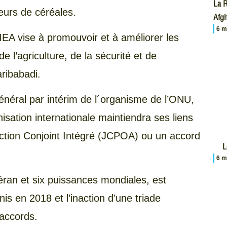
La R
eurs de céréales.
Afgh
6 m
EA vise à promouvoir et à améliorer les
de l’agriculture, de la sécurité et de
aribabadi.
énéral par intérim de l´organisme de l’ONU,
isation internationale maintiendra ses liens
Action Conjoint Intégré (JCPOA) ou un accord
L
6 m
éran et six puissances mondiales, est
is en 2018 et l’inaction d’une triade
accords.