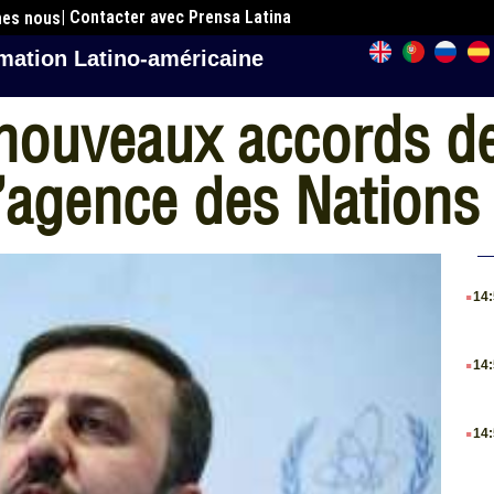
| Contacter avec Prensa Latina
mes nous
mation Latino-américaine
 nouveaux accords de
l’agence des Nations
.
14
.
14
.
14
.