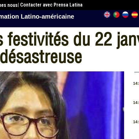
| Contacter avec Prensa Latina
mes nous
mation Latino-américaine
 festivités du 22 jan
e désastreuse
.
14
.
14
.
14
.