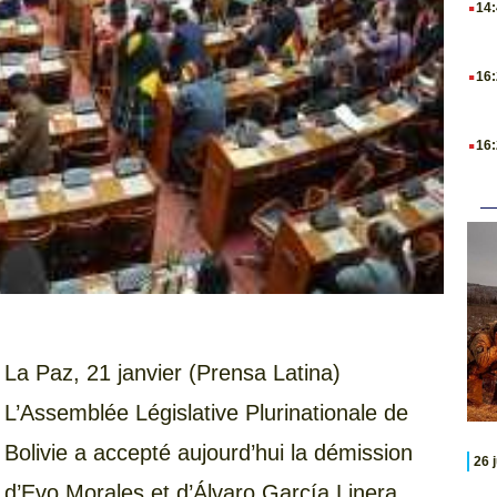
14
.
16
.
16
La Paz, 21 janvier (Prensa Latina)
L’Assemblée Législative Plurinationale de
Bolivie a accepté aujourd’hui la démission
26 
d’Evo Morales et d’Álvaro García Linera,