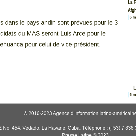
La R
Afgh
6 m
les dans le pays andin sont prévues pour le 3
ndidats du MAS seront Luis Arce pour le
huanca pour celui de vice-président.
L
6 m
© 2016-2023 Agence d'information latino-américaine
E No. 454, Vedado, La Havane, Cuba. Téléphone : (+53) 7 838 
Presse Latine © 2023