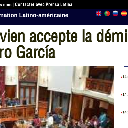
| Contacter avec Prensa Latina
es nous
mation Latino-américaine
livien accepte la dém
ro García
.
14
.
14
.
14
.