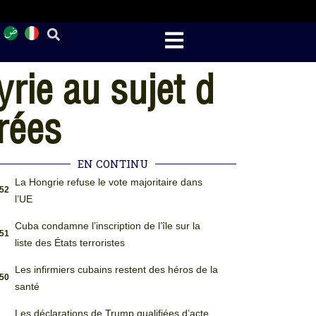
rie au sujet d
rées
EN CONTINU
La Hongrie refuse le vote majoritaire dans
:52
l’UE
Cuba condamne l’inscription de l’île sur la
:51
liste des États terroristes
Les infirmiers cubains restent des héros de la
:50
santé
Les déclarations de Trump qualifiées d’acte