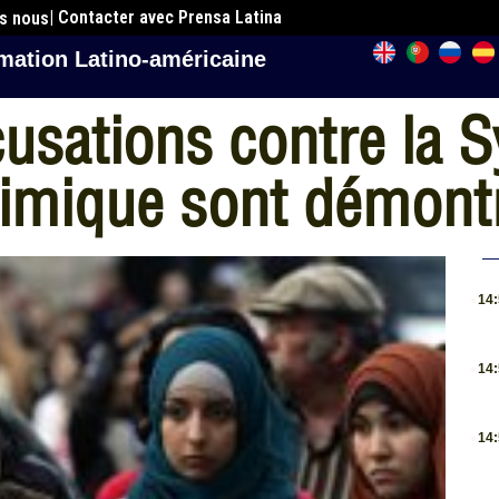
| Contacter avec Prensa Latina
es nous
mation Latino-américaine
usations contre la Sy
himique sont démont
.
14
.
14
.
14
.