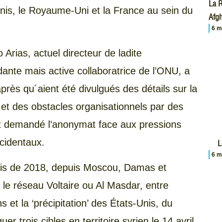
La R
nis, le Royaume-Uni et la France au sein du
Afgh
6 m
rias, actuel directeur de ladite
ante mais active collaboratrice de l’ONU, a
 après qu´aient été divulgués des détails sur la
et des obstacles organisationnels par des
nt demandé l’anonymat face aux pressions
cidentaux.
L
6 m
is de 2018, depuis Moscou, Damas et
e réseau Voltaire ou Al Masdar, entre
s et la ‘précipitation’ des États-Unis, du
 trois cibles en territoire syrien le 14 avril