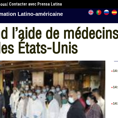
| Contacter avec Prensa Latina
nous
mation Latino-américaine
d l’aide de médecins
es États-Unis
.
14
.
14
.
14
.