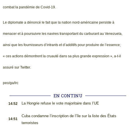
combat la pandémie de Covid-19.
Le diplomate a dénoncé le fait que la nation nord-américaine persiste à
menacer et à poursuivre les navires transportant du carburant au Venezuela,
ainsi que les fournisseurs d’intrants et d’additifs pour produire de l’essence;
« ces actions démontrent la cruauté dans sa plus grande expression », a-t-il
assuré sur Twitter.
peo/ga/lrc
EN CONTINU
.
La Hongrie refuse le vote majoritaire dans l’UE
14:52
.
Cuba condamne l’inscription de l’île sur la liste des États
14:51
terroristes