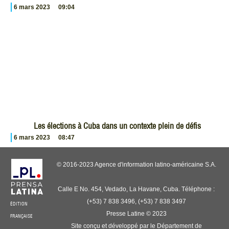
6 mars 2023
09:04
Les élections à Cuba dans un contexte plein de défis
6 mars 2023
08:47
© 2016-2023 Agence d'information latino-américaine S.A.
Calle E No. 454, Vedado, La Havane, Cuba. Téléphone :
(+53) 7 838 3496, (+53) 7 838 3497
ÉDITION
Presse Latine © 2023
FRANÇAISE
Site conçu et développé par le Département de