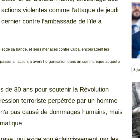
actions violentes comme l’attaque de jeudi
dernier contre l’ambassade de l’île à
mp et de sa bande, et leurs menaces contre Cuba, encouragent les
à passer à l’action, a averti l´organisation dans un communiqué auquel a
8 j
rès de 30 ans pour soutenir la Révolution
ession terroriste perpétrée par un homme
qui n’a pas causé de dommages humains, mais
omatique.
ave, qui exige son éclaircissement par les