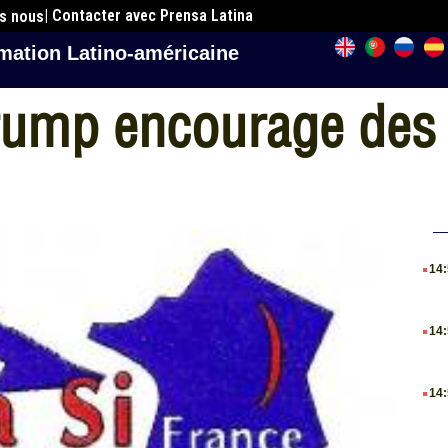
| Contacter avec Prensa Latina
es nous
mation Latino-américaine
Trump encourage des
.
14
.
14
.
14
.