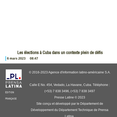
Les élections à Cuba dans un contexte plein de défis
6 mars 2023
08:47
© 2016-2023 Agence d'information latino-américaine S.A.
Calle E No. 454, Vedado, La Havane, Cuba. Téléphone :
(+53) 7 838 3496, (+53) 7 838 3497
ÉDITION
Presse Latine © 2023
FRANÇAISE
Site conçu et développé par le Département de
Développement du Département Technique de Prensa
Latina.