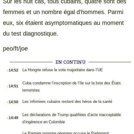
Sur les huit cas, tous cubains, quatre sont des
femmes et un nombre égal d’hommes. Parmi
eux, six étaient asymptomatiques au moment
du test diagnostique.
peo/ft/joe
EN CONTINU
.
La Hongrie refuse le vote majoritaire dans l’UE
14:52
.
Cuba condamne l’inscription de l’île sur la liste des États
14:51
terroristes
.
Les infirmiers cubains restent des héros de la santé
14:50
.
Les déclarations de Trump qualifiées d’acte inacceptable
14:49
d’ingérence en Colombie
Le Premier ministre géorgien accuse le Parlement