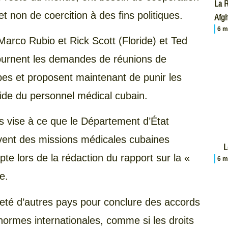
La R
t non de coercition à des fins politiques.
Afgh
6 m
arco Rubio et Rick Scott (Floride) et Ted
tournent les demandes de réunions de
s et proposent maintenant de punir les
aide du personnel médical cubain.
rs vise à ce que le Département d’État
oivent des missions médicales cubaines
L
e lors de la rédaction du rapport sur la «
6 m
e.
neté d’autres pays pour conclure des accords
 normes internationales, comme si les droits