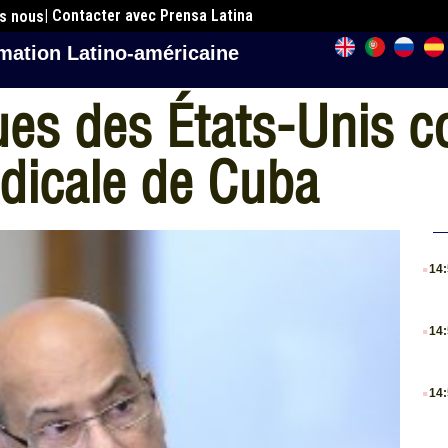
| Contacter avec Prensa Latina
es nous
mation Latino-américaine
ues des États-Unis co
dicale de Cuba
.
14
.
14
.
14
.