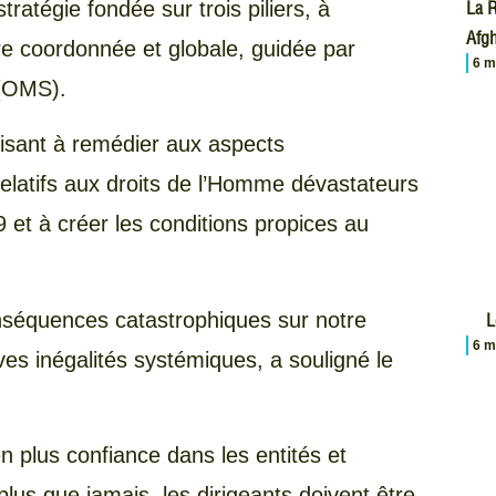
ratégie fondée sur trois piliers, à
La R
Afgh
e coordonnée et globale, guidée par
6 m
 (OMS).
visant à remédier aux aspects
elatifs aux droits de l’Homme dévastateurs
 et à créer les conditions propices au
nséquences catastrophiques sur notre
L
6 m
es inégalités systémiques, a souligné le
 plus confiance dans les entités et
 plus que jamais, les dirigeants doivent être