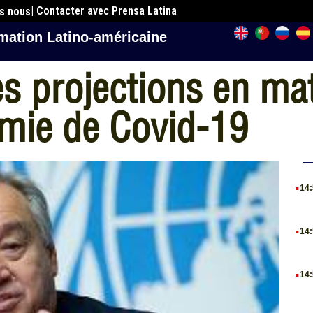
| Contacter avec Prensa Latina
es nous
mation Latino-américaine
es projections en mat
émie de Covid-19
.
14
.
14
.
14
.