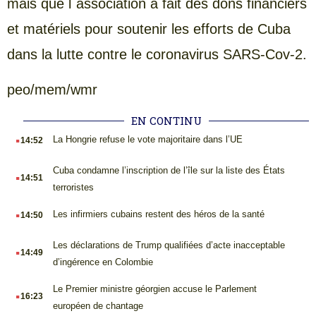
mais que l´association a fait des dons financiers
et matériels pour soutenir les efforts de Cuba
dans la lutte contre le coronavirus SARS-Cov-2.
peo/mem/wmr
EN CONTINU
.
La Hongrie refuse le vote majoritaire dans l’UE
14:52
.
Cuba condamne l’inscription de l’île sur la liste des États
14:51
terroristes
.
Les infirmiers cubains restent des héros de la santé
14:50
.
Les déclarations de Trump qualifiées d’acte inacceptable
14:49
d’ingérence en Colombie
.
Le Premier ministre géorgien accuse le Parlement
16:23
européen de chantage