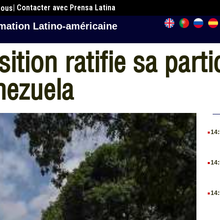
| Contacter avec Prensa Latina
nous
mation Latino-américaine
ition ratifie sa part
nezuela
.
14
.
14
.
14
.