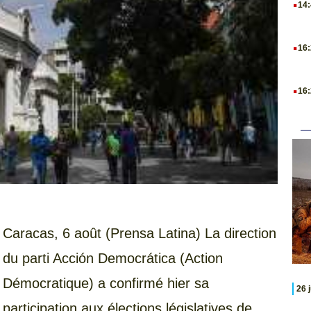
14
.
16
.
16
Caracas, 6 août (Prensa Latina) La direction
du parti Acción Democrática (Action
Démocratique) a confirmé hier sa
26 
participation aux élections législatives de