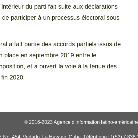
intérieur du parti fait suite aux déclarations
s de participer à un processus électoral sous
al a fait partie des accords partiels issus de
en place en septembre 2019 entre le
position, et a ouvert la voie à la tenue des
 fin 2020.
© 2016-2023 Agence d'information latino-américaine
E No. 454, Vedado, La Havane, Cuba. Téléphone : (+53) 7 838 