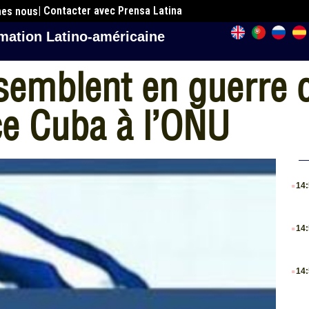
| Contacter avec Prensa Latina
mes nous
mation Latino-américaine
semblent en guerre c
ce Cuba à l’ONU
.
14
.
14
.
14
.