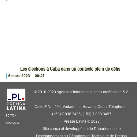
Les élections à Cuba dans un contexte plein de défis
6 mars 2023
08:47
© 2016-2023 Agence d'information latino-américaine S.A.
Calle E No. 454, Vedado, La Havane, Cuba. Téléphone :
(+53) 7 838 3496, (+53) 7 838 3497
ÉDITION
Presse Latine © 2023
FRANÇAISE
Site conçu et développé par le Département de
Développement du Département Technique de Prensa