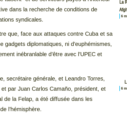
La R
ve dans la recherche de conditions de
Afgh
6 m
sations syndicales.
tre que, face aux attaques contre Cuba et sa
i de gadgets diplomatiques, ni d’euphémismes,
gement inébranlable d’être avec l’UPEC et
e, secrétaire générale, et Leandro Torres,
L
a, et par Juan Carlos Camaño, président, et
6 m
l de la Felap, a été diffusée dans les
 de l’hémisphère.