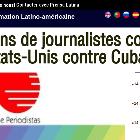
| Contacter avec Prensa Latina
es nous
mation Latino-américaine
ns de journalistes 
ats-Unis contre Cub
.
14
.
14
.
14
.